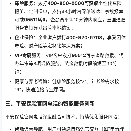
车险服务
：拨打
400-800-0000
可获取个性化车险
报价、定制保单，支持48小时内保单送达；事故报案
可拨
95511转9
，查勘员平均10分钟内响应，全国通赔
服务支持异地出险本地结案；
企业保险
：企业客户拨打
400-920-6708
，享受团体
寿险、财产险等定制化解决方案；
VIP专属服务
：VIP客户拨打
95512
可享道路救援、代
办年审等8项增值服务，黄金救援时段缩短至30分
钟；
健康与养老咨询
：健康险服务按“7”、养老险需求按
“6”，快速连接专业顾问。
三、平安保险官网电话的智能服务创新
平安保险官网电话深度融合AI技术，持续优化服务体验：
智能语音导航
：用户可通过自然语言交互（如“申请理