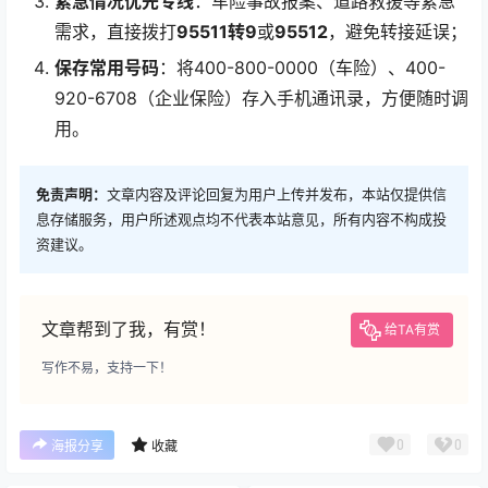
紧急情况优先专线
：车险事故报案、道路救援等紧急
需求，直接拨打
95511转9
或
95512
，避免转接延误；
保存常用号码
：将400-800-0000（车险）、400-
920-6708（企业保险）存入手机通讯录，方便随时调
用。
免责声明：
文章内容及评论回复为用户上传并发布，本站仅提供信
息存储服务，用户所述观点均不代表本站意见，所有内容不构成投
资建议。
文章帮到了我，有赏！
给TA有赏
写作不易，支持一下！
0
0
海报分享
收藏