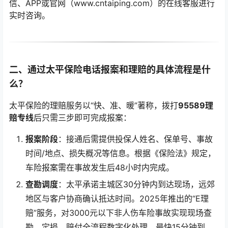
信、APP或官网（www.cntaiping.com）的在线客服进行
实时咨询。
二、通过太平保险电话报案和理赔的具体流程是什
么？
太平保险的理赔服务以“快、准、暖”著称，拨打
95589理
赔专线
后只需三步即可完成报案：
报案阶段
：接通后需提供投保人姓名、保单号、事故
时间/地点、损失概况等信息。根据《保险法》规定，
车险报案需在事故发生后48小时内完成。
查勘调度
：太平承诺主城区30分钟内到达现场，远郊
地区与客户协商确认抵达时间。2025年推出的“E理
赔”服务，对3000元以下非人伤车险事故实现现场查
勘、定损、赔付全流程数字化处理，最快15分钟到