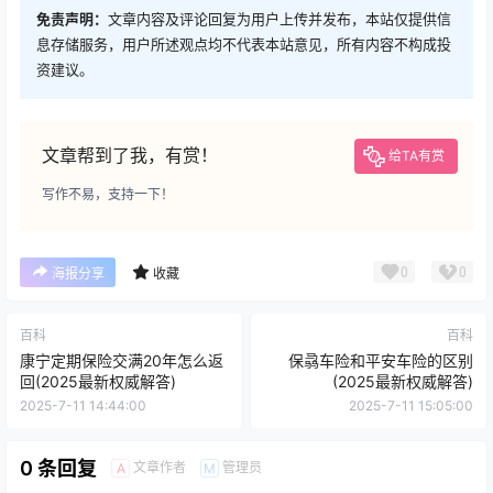
免责声明：
文章内容及评论回复为用户上传并发布，本站仅提供信
息存储服务，用户所述观点均不代表本站意见，所有内容不构成投
资建议。
文章帮到了我，有赏！
给TA有赏
写作不易，支持一下！
0
0
海报分享
收藏
百科
百科
康宁定期保险交满20年怎么返
保骉车险和平安车险的区别
回(2025最新权威解答)
(2025最新权威解答)
2025-7-11 14:44:00
2025-7-11 15:05:00
0 条回复
文章作者
管理员
A
M