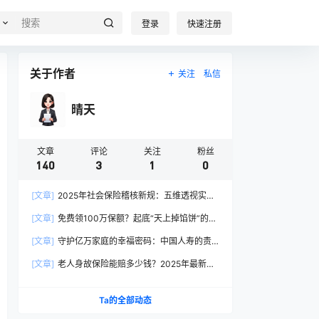
登录
快速注册
关于作者
关注
私信
晴天
文章
评论
关注
粉丝
140
3
1
0
[文章]
2025年社会保险稽核新规：五维透视实施
路径与操作指南
[文章]
免费领100万保额？起底“天上掉馅饼”的保
险套路
[文章]
守护亿万家庭的幸福密码：中国人寿的责
任与创新实践
[文章]
老人身故保险能赔多少钱？2025年最新赔
付标准全解析
Ta的全部动态