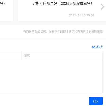
答)
定期寿险哪个好（2025最新权威解答）
2025-7-11 5:29:00
有两件事我最憎恶：没有信仰的博才多学和充满信仰的愚昧无知
确认修改
提交