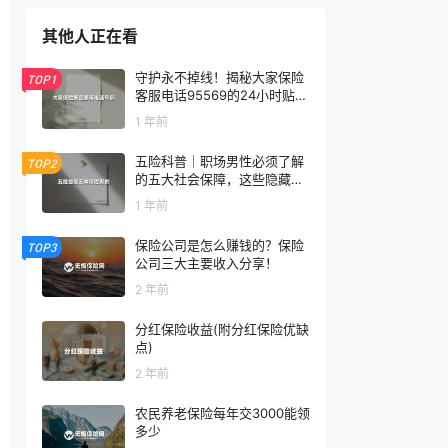
其他人正在看
守护永不掉线！揭秘大家保险
TOP1
客服电话95569的24小时贴心
服务
1 年前
五险科普｜职场男性必须了解
TOP2
的五大社会保障，这些隐藏权
益别错过！
1 年前
保险公司是怎么赚钱的？保险
TOP3
公司三大主要收入分享！
2 年前
分红保险收益(附分红保险优缺
点)
2 年前
农民养老保险每年交3000能领
多少