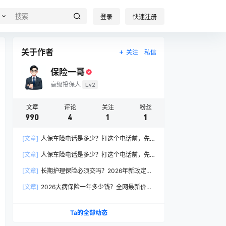
登录
快速注册
关于作者
关注
私信
保险一哥
高级投保人
Lv2
文章
评论
关注
粉丝
990
4
1
1
[文章]
人保车险电话是多少？打这个电话前，先
搞懂这6个关键问题
[文章]
人保车险电话是多少？打这个电话前，先
搞懂这6个关键问题
[文章]
长期护理保险必须交吗？2026年新政定
调：这两类人躲不开
[文章]
2026大病保险一年多少钱？全网最新价格
表曝光，帮你省下50%冤枉钱！
Ta的全部动态