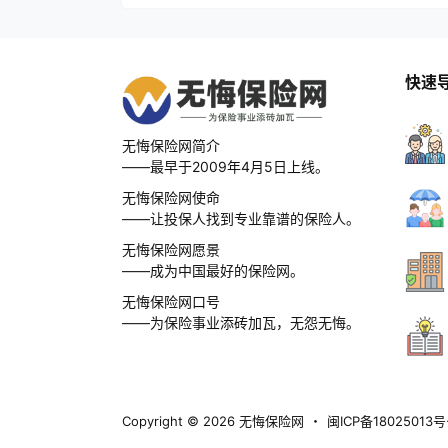
快速
无悔保险网简介
——最早于2009年4月5日上线。
无悔保险网使命
——让投保人找到专业靠谱的保险人。
无悔保险网愿景
——成为中国最好的保险网。
无悔保险网口号
——为保险事业添砖加瓦，无怨无悔。
Copyright © 2026
无悔保险网
・
闽ICP备18025013号