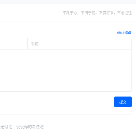
不乱于心，不困于情。不畏将来，不念过往
确认修改
提交
暂无讨论，说说你的看法吧