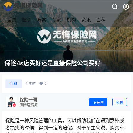
首页
圈子
方案
专家
机构
资讯
百科
保险4s店买好还是直接保险公司买好
0
百科
2 年前
保险一哥
关注
私信
保险理赔师
保险是一种风险管理的工具，可以帮助我们在遇到意外或
者损失的时候，得到一定的赔偿。对于车主来说，购买车